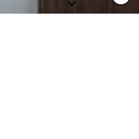
Blog - Neuigkeiten -
Aktuelle Themen
Neueste 5 Einträge
❓ Stoppen dich die Wechseljahre? 🤔
🕶 Ich lade Sie ein zu einem Perspektivenwechsel! 👓
🍞 Roggen-Dinkel-Sauerteigbrot mit Leinsamen (ca. 750 g) 😋
Ballaststoffe erklärt 👉🏻 Leinsamen – das heimische Superfood für
eine gesunde Verdauung 🧐