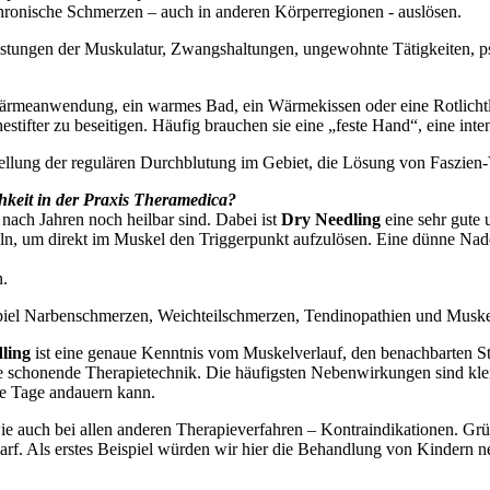
hronische Schmerzen – auch in anderen Körperregionen - auslösen.
astungen der Muskulatur, Zwangshaltungen, ungewohnte Tätigkeiten, psy
 Wärmeanwendung, ein warmes Bad, ein Wärmekissen oder eine Rotlicht
estifter zu beseitigen. Häufig brauchen sie eine „feste Hand“, eine i
tellung der regulären Durchblutung im Gebiet, die Lösung von Faszie
chkeit in der Praxis Theramedica?
nach Jahren noch heilbar sind. Dabei ist
Dry Needling
eine sehr gute
ln, um direkt im Muskel den Triggerpunkt aufzulösen. Eine dünne Nad
n.
iel Narbenschmerzen, Weichteilschmerzen, Tendinopathien und Musk
ling
ist eine genaue Kenntnis vom Muskelverlauf, den benachbarten S
e schonende Therapietechnik. Die häufigsten Nebenwirkungen sind kl
ge Tage andauern kann.
e auch bei allen anderen Therapieverfahren – Kontraindikationen. Grü
f. Als erstes Beispiel würden wir hier die Behandlung von Kindern n