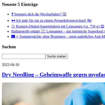
Neueste 5 Einträge
❓ Stoppen dich die Wechseljahre? 🤔
🕶 Ich lade Sie ein zu einem Perspektivenwechsel! 👓
🍞 Roggen-Dinkel-Sauerteigbrot mit Leinsamen (ca. 750 g) 😋
Ballaststoffe erklärt 👉🏻 Leinsamen – das heimische Superfoo
🌃 ⭐ Sommernächte ohne Brummen – mein natürliches Anti
Suchen
2022-04-16
Dry Needling – Geheimwaffe gegen myofas