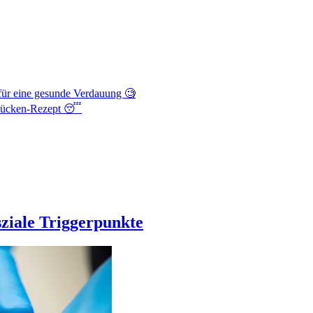
d für eine gesunde Verdauung 🧐
-Mücken-Rezept 😴
ziale Triggerpunkte