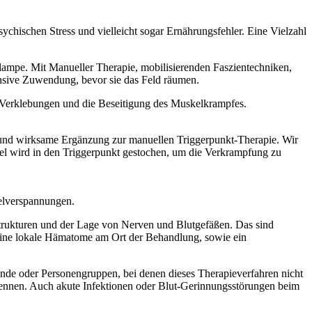
chischen Stress und vielleicht sogar Ernährungsfehler. Eine Vielzahl
lampe. Mit Manueller Therapie, mobilisierenden Faszientechniken,
ntensive Zuwendung, bevor sie das Feld räumen.
n-Verklebungen und die Beseitigung des Muskelkrampfes.
 und wirksame Ergänzung zur manuellen Triggerpunkt-Therapie. Wir
el wird in den Triggerpunkt gestochen, um die Verkrampfung zu
elverspannungen.
trukturen und der Lage von Nerven und Blutgefäßen. Das sind
eine lokale Hämatome am Ort der Behandlung, sowie ein
nde oder Personengruppen, bei denen dieses Therapieverfahren nicht
ennen. Auch akute Infektionen oder Blut-Gerinnungsstörungen beim