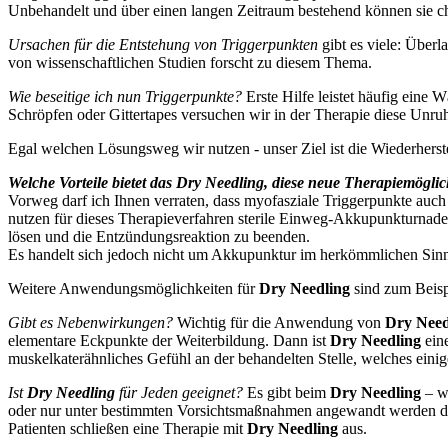
Unbehandelt und über einen langen Zeitraum bestehend können sie c
Ursachen für die Entstehung von Triggerpunkten
gibt es viele: Überl
von wissenschaftlichen Studien forscht zu diesem Thema.
Wie beseitige ich nun Triggerpunkte?
Erste Hilfe leistet häufig eine
Schröpfen oder Gittertapes versuchen wir in der Therapie diese Unruh
Egal welchen Lösungsweg wir nutzen - unser Ziel ist die Wiederhers
Welche Vorteile bietet das Dry Needling, diese neue Therapiemögli
Vorweg darf ich Ihnen verraten, dass myofasziale Triggerpunkte auch 
nutzen für dieses Therapieverfahren sterile Einweg-Akkupunkturnade
lösen und die Entzündungsreaktion zu beenden.
Es handelt sich jedoch nicht um Akkupunktur im herkömmlichen Sin
Weitere Anwendungsmöglichkeiten für
Dry Needling
sind zum Beisp
Gibt es Nebenwirkungen?
Wichtig für die Anwendung von
Dry Need
elementare Eckpunkte der Weiterbildung. Dann ist
Dry Needling
ein
muskelkaterähnliches Gefühl an der behandelten Stelle, welches eini
Ist
Dry Needling
für Jeden geeignet?
Es gibt beim
Dry Needling
– wi
oder nur unter bestimmten Vorsichtsmaßnahmen angewandt werden dar
Patienten schließen eine Therapie mit
Dry Needling
aus.