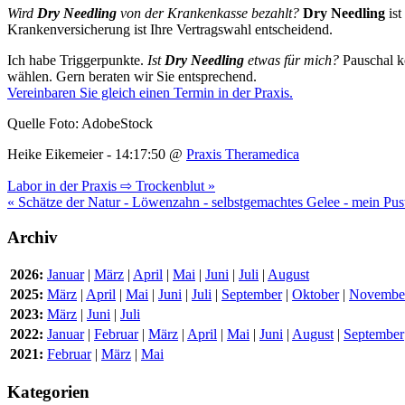
Wird
Dry Needling
von der Krankenkasse bezahlt?
Dry Needling
ist
Krankenversicherung ist Ihre Vertragswahl entscheidend.
Ich habe Triggerpunkte.
Ist
Dry Needling
etwas für mich?
Pauschal k
wählen. Gern beraten wir Sie entsprechend.
Vereinbaren Sie gleich einen Termin in der Praxis.
Quelle Foto: AdobeStock
Heike Eikemeier - 14:17:50 @
Praxis Theramedica
Labor in der Praxis ⇨ Trockenblut »
« Schätze der Natur - Löwenzahn - selbstgemachtes Gelee - mein Pu
Archiv
2026:
Januar
|
März
|
April
|
Mai
|
Juni
|
Juli
|
August
2025:
März
|
April
|
Mai
|
Juni
|
Juli
|
September
|
Oktober
|
Novembe
2023:
März
|
Juni
|
Juli
2022:
Januar
|
Februar
|
März
|
April
|
Mai
|
Juni
|
August
|
September
2021:
Februar
|
März
|
Mai
Kategorien