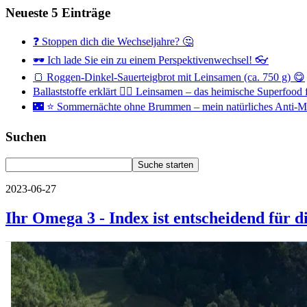
Neueste 5 Einträge
❓ Stoppen dich die Wechseljahre? 🤔
🕶 Ich lade Sie ein zu einem Perspektivenwechsel! 👓
🍞 Roggen-Dinkel-Sauerteigbrot mit Leinsamen (ca. 750 g) 😋
Ballaststoffe erklärt 👉🏻 Leinsamen – das heimische Superfoo
🌃 ⭐ Sommernächte ohne Brummen – mein natürliches Anti
Suchen
2023-06-27
Ihr Omega 3 - Index ist entscheidend für d