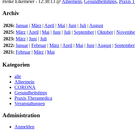
Heike Eikemeier - 12:38:13 @
Allgemein
,
Gesundheitstipps
,
Praxis 
Archiv
2026:
Januar
|
März
|
April
|
Mai
|
Juni
|
Juli
|
August
2025:
März
|
April
|
Mai
|
Juni
|
Juli
|
September
|
Oktober
|
Novembe
2023:
März
|
Juni
|
Juli
2022:
Januar
|
Februar
|
März
|
April
|
Mai
|
Juni
|
August
|
September
2021:
Februar
|
März
|
Mai
Kategorien
alle
Allgemein
CORONA
Gesundheitstipps
Praxis Theramedica
Veranstaltungen
Administration
Anmelden