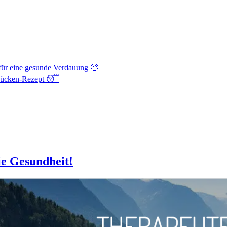
d für eine gesunde Verdauung 🧐
-Mücken-Rezept 😴
ie Gesundheit!