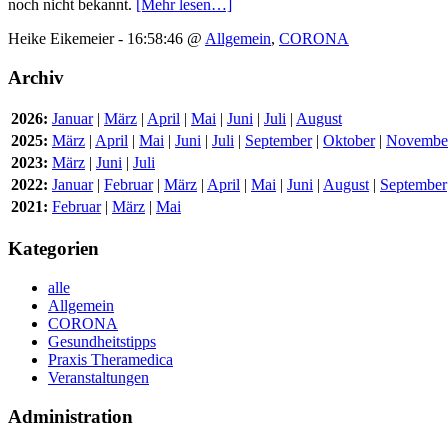
noch nicht bekannt.
[Mehr lesen…]
Heike Eikemeier - 16:58:46 @
Allgemein
,
CORONA
Archiv
2026:
Januar
|
März
|
April
|
Mai
|
Juni
|
Juli
|
August
2025:
März
|
April
|
Mai
|
Juni
|
Juli
|
September
|
Oktober
|
Novembe
2023:
März
|
Juni
|
Juli
2022:
Januar
|
Februar
|
März
|
April
|
Mai
|
Juni
|
August
|
September
2021:
Februar
|
März
|
Mai
Kategorien
alle
Allgemein
CORONA
Gesundheitstipps
Praxis Theramedica
Veranstaltungen
Administration