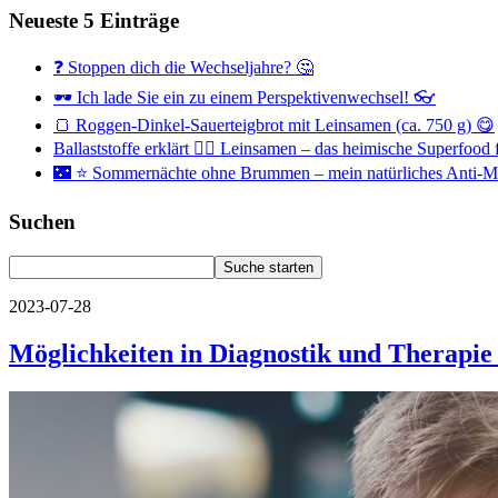
Neueste 5 Einträge
❓ Stoppen dich die Wechseljahre? 🤔
🕶 Ich lade Sie ein zu einem Perspektivenwechsel! 👓
🍞 Roggen-Dinkel-Sauerteigbrot mit Leinsamen (ca. 750 g) 😋
Ballaststoffe erklärt 👉🏻 Leinsamen – das heimische Superfoo
🌃 ⭐ Sommernächte ohne Brummen – mein natürliches Anti
Suchen
2023-07-28
Möglichkeiten in Diagnostik und Therapi