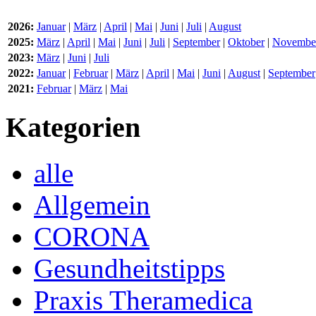
2026:
Januar
|
März
|
April
|
Mai
|
Juni
|
Juli
|
August
2025:
März
|
April
|
Mai
|
Juni
|
Juli
|
September
|
Oktober
|
Novembe
2023:
März
|
Juni
|
Juli
2022:
Januar
|
Februar
|
März
|
April
|
Mai
|
Juni
|
August
|
September
2021:
Februar
|
März
|
Mai
Kategorien
alle
Allgemein
CORONA
Gesundheitstipps
Praxis Theramedica