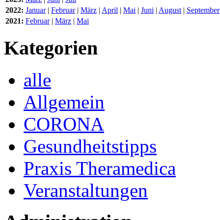
2022:
Januar
|
Februar
|
März
|
April
|
Mai
|
Juni
|
August
|
September
2021:
Februar
|
März
|
Mai
Kategorien
alle
Allgemein
CORONA
Gesundheitstipps
Praxis Theramedica
Veranstaltungen