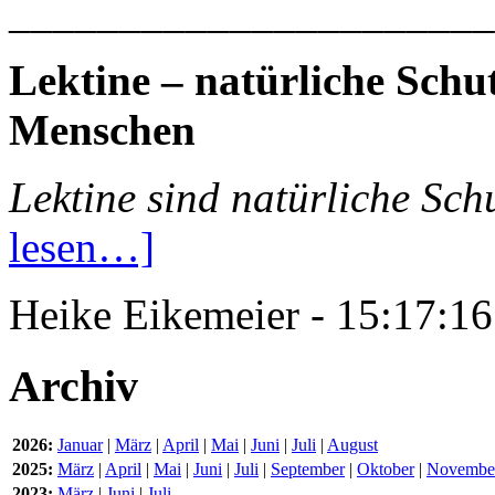
______________________
Lektine – natürliche Schu
Menschen
Lektine sind natürliche Sch
lesen…]
Heike Eikemeier - 15:17:
Archiv
2026:
Januar
|
März
|
April
|
Mai
|
Juni
|
Juli
|
August
2025:
März
|
April
|
Mai
|
Juni
|
Juli
|
September
|
Oktober
|
Novembe
2023:
März
|
Juni
|
Juli