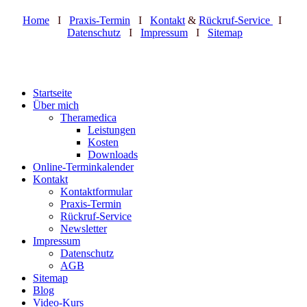
Home
I
Praxis-Termin
I
Kontakt
&
Rückruf-Service
I
Datenschutz
I
Impressum
I
Sitemap
Startseite
Über mich
Theramedica
Leistungen
Kosten
Downloads
Online-Terminkalender
Kontakt
Kontaktformular
Praxis-Termin
Rückruf-Service
Newsletter
Impressum
Datenschutz
AGB
Sitemap
Blog
Video-Kurs